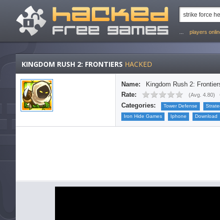
...
players onli
KINGDOM RUSH 2: FRONTIERS
HACKED
Name:
Kingdom Rush 2: Frontier
Rate:
(
Avg. 4.80
)
Categories:
Tower Defense
Strat
Iron Hide Games
Iphone
Download