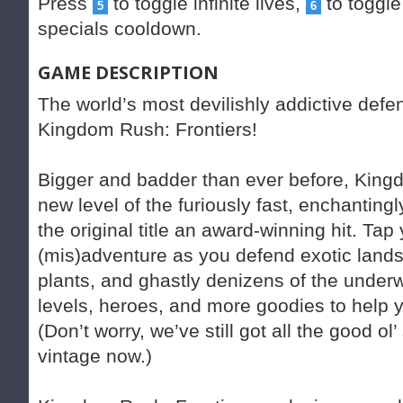
Press
to toggle infinite lives,
to toggle
5
6
specials cooldown.
GAME DESCRIPTION
The world’s most devilishly addictive def
Kingdom Rush: Frontiers!
Bigger and badder than ever before, Kingd
new level of the furiously fast, enchanti
the original title an award-winning hit. Ta
(mis)adventure as you defend exotic land
plants, and ghastly denizens of the underwo
levels, heroes, and more goodies to help y
(Don’t worry, we’ve still got all the good ol’
vintage now.)