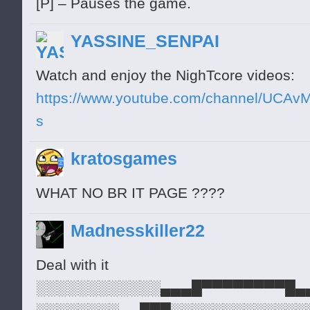
[P] – Pauses the game.
YASSINE_SENPAI
Watch and enjoy the NighTcore videos:
https://www.youtube.com/channel/UC
s
kratosgames
WHAT NO BR IT PAGE ????
Madnesskiller22
Deal with it
░░░░░░░░░░░░▄▄▄█▀▀▀▀▀▀▀▀█▄