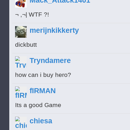
Mack_Attack1401
█░░░░░░░░░░░░░░░░░░▀░░░░░░
¬ ,¬| WTF ?!
█▄░░░░░░░░░░░░░░░░░░░░░░░░
░█░░░░░░░░░░░░░░░░░░░░░░░░
merijnkikkerty
░░█░░░░░░░░░░░░░░░░░░░░░░░
dickbutt
░░░█▄░░░░░░░░░░░░░░░░░░░░░
░░░░▀█▄░░░░░░░░░░░░░░░░░░░
Tryndamere
how can i buy hero?
fIRMAN
Its a good Game
Keep it going
chiesa