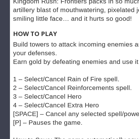
Kingdom Rush: Frontiers packs in so much c
artillery blast of mouthwatering, pixelated 
smiling little face… and it hurts so good!
HOW TO PLAY
Build towers to attack incoming enemies a
your defenses.
Earn gold by defeating enemies and use it
1 – Select/Cancel Rain of Fire spell.
2 – Select/Cancel Reinforcements spell.
3 – Select/Cancel Hero
4 – Select/Cancel Extra Hero
[SPACE] – Cancel any selected spell/power/
[P] – Pauses the game.