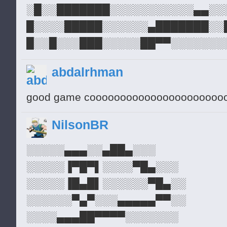
YOUR ALMOST THERE!
░█░░███████░░░░░░░░░░░▄▄░░
█░░░░█████░░░░░░▄███████░░
█░░█░░░███░░░░░██▀▀░░░░░░░
█░░░█░░░░░░░░░░░░▄██▄░░░░░
abdalrhman
█░░▄█░░░░░░░░░░░░░░░░░░█▀▀
█░░░░░░░░░░░░░░░░░░░░░░█░░
good game cooooooooooooooooooooooo
░███░░░░░░░░░░░░░░░░░░░█░░
NilsonBR
░░█░█░░░░░░░█░░░░░██▀▄░▄██
░░█░█░░░░░░█░░░░░░░░░░░░░░
░░░░░▄▄▄░░▄██▄░░░
░░░██░░░░░░█░░░░▄▄▄▄▄▄░░░░
░░░░░▐▀█▀▌░░░░▀█▄░░░
░░░░░▐█▄█▌░░░░░░▀█▄░░
░░░░░░▀▄▀░░░▄▄▄▄▄▀▀░░
░░░░▄▄▄██▀▀▀▀░░░░░░░