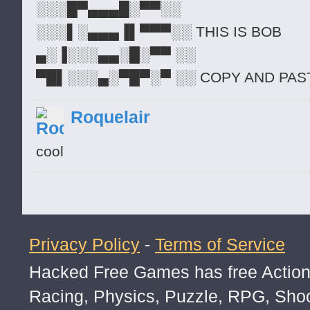
░░░█▀▄▄▄█░▀▀░░
░░░▌░▄▄▄▐▌▀▀▀░░ THIS IS BOB
▄░▐░░░▄▄░█░▀▀ ░░
▀█▌░░░▄░▀█▀░▀ ░░ COPY AND PAST
░░░░░░░▄▄▐▌▄▄░░░ SO, HE CAN T
Roquelair
░░░░░░░▀███▀█░▄░░ OVER THE H
░░░░░░▐▌▀▄▀▄▀▐▄░░ SO HE CAN, 
cool
░░░░░░▐▀░░░░░░▐▌░░
░░░░░░█░░░░░░
Privacy Policy
-
Terms of Service
Hacked Free Games has free Action,
Racing, Physics, Puzzle, RPG, Sho