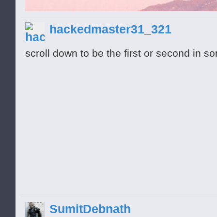
hackedmaster31_321
_________________________________
___000000000000__________________
scroll down to be the first or second in
___000000000000______0000_____000
_______0000_________0000000_00000
_______0000________00000000000000
_______0000________00000000000000
_______0000_________0000000000000
_______0000___________00000000000
_______0000______________00000___
____0000000000_____________0_____
____0000000000___________________
SumitDebnath
_________________________________