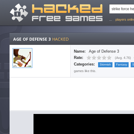
...
players onli
AGE OF DEFENSE 3
HACKED
Name:
Age of Defense 3
Rate:
(
Avg. 4.76
)
Categories:
Skirmish
Fantasy
S
games like this.