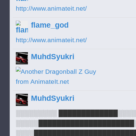
H
http://www.animateit.net/
H
flame_god
H
H
http://www.animateit.net/
H
MuhdSyukri
H
H
H
H
MuhdSyukri
H
H
░░░░░░░░░ █████████████░░░
H
░░░░░█████████████████████
H
░░░░██████████████████████