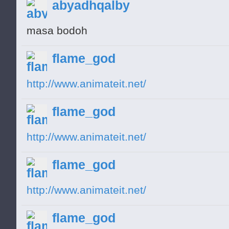
abyadhqalby
H
O WOW A WISHE GUY
masa bodoh
H
flame_god
H
H
http://www.animateit.net/
H
H
flame_god
H
http://www.animateit.net/
H
H
flame_god
H
http://www.animateit.net/
H
great doing
H
flame_god
DONT GO IM TELLING YOU PLZ DONT