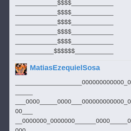
____________$$$$____________
░░░░░░░░█░░░░░░█░░░░░░░░█░
____________$$$$____________
░░░░░░░░░░░░░░░░████████░░
____________$$$$____________
____________$$$$____________
____________$$$$____________
___________$$$$$$___________
___________$$$$$$___________
MatiasEzequielSosa
___________$$$$$$___________
__________$$$$$$$$__________
___________________000000000000_0
__________$$$$$$$$__________
_____
_____$$$$$$$$$$$$$$$$$$_____
___0000_____0000___000000000000_0
____$_____$$$$$$$$_____$____
00___
___$______$$$$$$$$______$___
__0000000_0000000______0000_____0
___$____________________$___
000__