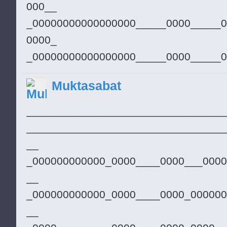
░░█░█░░░░░░█░░░░░░░░░░░░░░
000__
H
░░░██░░░░░░█░░░░▄▄▄▄▄▄░░░░
_00000000000000000_____0000_____0
H
░░░██░░░░░░░█░░█▄▄▄▄░▀▀██░
0000_
H
░░░██░░░░░░░█░░▀████████░░
_00000000000000000_____0000_____0
H
░░█░░█░░░░░░░█░░▀▄▄▄▄██░░█
0000_
YOUR CLOSE
Muktasabat
░░█░░░█░░░░░░░█░░░░░░░░░█░
__000000000000000______0000_____0
H
░█░░░░░█░░░░░░░░░░░░░░░░█░
000__
_________________________________
H
░░░░░░░░█░░░░░░█░░░░░░░░█░
____00000000000________0000_____0
_________________________________
H
░░░░░░░░░░░░░░░░████████░░
0____
__
H
_______00000___________0000_____0
_000000000000_0000____0000___0000
H
_____
__
H
_________0_____________0000_____0
_000000000000_0000____0000_000000
H
_____
__
H
_______________________0000_____0