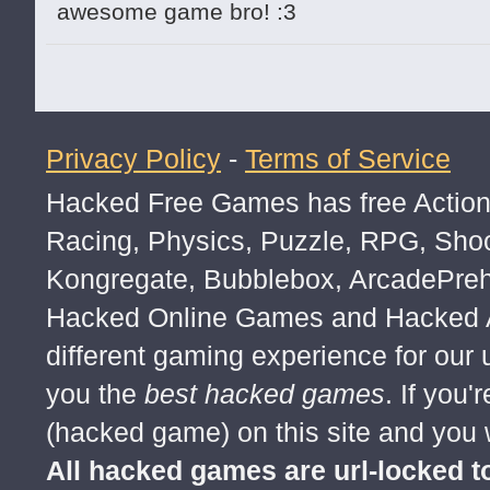
█░░░░░░░░░░░░░░█░░░▄▄▄█▀▀▀
awesome game bro! :3
█░░░░░░░░░░░░░░░░░░▀░░░░░░
█▄░░░░░░░░░░░░░░░░░░░░░░░░
░█░░░░░░░░░░░░░░░░░░░░░░░░
Privacy Policy
-
Terms of Service
░░█░░░░░░░░░░░░░░░░░░░░░░░
░░░█▄░░░░░░░░░░░░░░░░░░░░░
Hacked Free Games has free Action,
░░░░▀█▄░░░░░░░░░░░░░░░░░░░
Racing, Physics, Puzzle, RPG, Sho
█▀▀░░░░░░░░░░░░░░▀▀█▄▄░░░░
Kongregate, Bubblebox, ArcadePre
░░░░░░▄█▀░░░░▄▄▄▄▄▄▄░░░░░░
Hacked Online Games and Hacked Ar
░░░░▄█▀░░░▄██▄▄▄▄▄▄▄██▄░░░
different gaming experience for our
░░░█▀░░░░█▀▀▀░░▄██░░▄▄█░░░██
you the
best hacked games
. If you
accepted.
(hacked game) on this site and you w
░░█░░░░░░▀█▀▀▀▀▀▀▀▀▀██▀░░░
All hacked games are url-locked
░█░░░░░░░░░▀▀█▄▄██▀▀░░░░░░