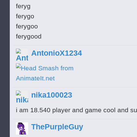
feryg
ferygo
ferygoo
ferygood
AntonioX1234
nika100023
i am 18.540 player and game cool and s
ThePurpleGuy