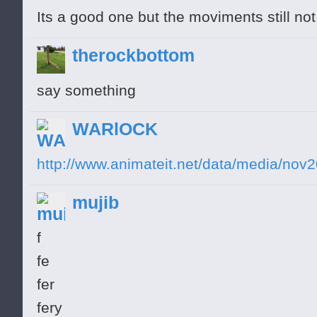
Its a good one but the moviments still no
therockbottom
say something
WARlOCK
http://www.animateit.net/data/media/nov
mujib
f
fe
fer
fery