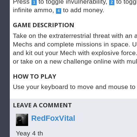
Press
to toggle invulnerability,
to toggl
1
2
infinite ammo,
to add money.
4
GAME DESCRIPTION
Take on the extraterrestrial threat with a
Mechs and complete missions in space. 
and kit out your Mech with explosive force.
or take on a new challenge online with mul
HOW TO PLAY
Use your keyboard to move and mouse to 
LEAVE A COMMENT
RedFoxVital
Yeay 4 th