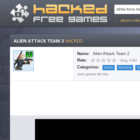
...
players onli
ALIEN ATTACK TEAM 2
HACKED
Name:
Alien Attack Team 2
Rate:
(
Avg. 4.66
)
Categories:
Action
Shooting
Sc
more games like this.