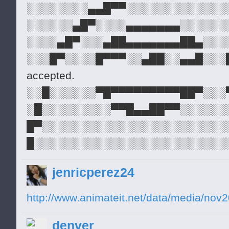
░░░░░░░░▄▄█▀▀░░░░░░░░░░░░░
░░░░░░▄█▀░░░░▄▄▄▄▄▄▄░░░░░░
░░░░▄█▀░░░▄██▄▄▄▄▄▄▄██▄░░░
░░░█▀░░░░█▀▀▀░░▄██░░▄▄█░░░██
accepted.
░░█░░░░░░▀█▀▀▀▀▀▀▀▀▀██▀░░░
░█░░░░░░░░░▀▀█▄▄██▀▀░░░░░░
█▀░░░░░░░░░░░░░░░░░░░░░░░░
█░░░░░░░░░░░░░░░░░░░░░░░░░
█░░░░░░░░░░░░░░░░░░░░░░░░▄
jenricperez24
█░░░░░░░░░░░░░░█░░░▄▄▄█▀▀▀
█░░░░░░░░░░░░░░░░░░▀░░░░░░
http://www.animateit.net/data/media/nov
█▄░░░░░░░░░░░░░░░░░░░░░░░░
denver
░█░░░░░░░░░░░░░░░░░░░░░░░░