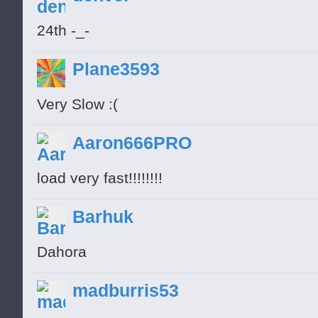
░░█░░░░░░░░░░░░░░░░░░░░░░░
24th -_-
░░░█▄░░░░░░░░░░░░░░░░░░░░░
Plane3593
░░░░▀█▄░░░░░░░░░░░░░░░░░░░
█▀▀░░░░░░░░░░░░░░▀▀█▄▄░░░░
Very Slow :(
░░░░░░▄█▀░░░░▄▄▄▄▄▄▄░░░░░░
░░░░▄█▀░░░▄██▄▄▄▄▄▄▄██▄░░░
Aaron666PRO
░░░█▀░░░░█▀▀▀░░▄██░░▄▄█░░░██
load very fast!!!!!!!!
accepted.
░░█░░░░░░▀█▀▀▀▀▀▀▀▀▀██▀░░░
Barhuk
░█░░░░░░░░░▀▀█▄▄██▀▀░░░░░░
Dahora
█▀░░░░░░░░░░░░░░░░░░░░░░░░
█░░░░░░░░░░░░░░░░░░░░░░░░░
madburris53
█░░░░░░░░░░░░░░░░░░░░░░░░▄