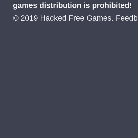
games distribution is prohibited!
█▀░░░░░░░░░░░░░░░░░░░░░░░░
© 2019 Hacked Free Games. Feed
█░░░░░░░░░░░░░░░░░░░░░░░░░
█░░░░░░░░░░░░░░░░░░░░░░░░▄
█░░░░░░░░░░░░░░█░░░▄▄▄█▀▀▀
█░░░░░░░░░░░░░░░░░░▀░░░░░░
█▄░░░░░░░░░░░░░░░░░░░░░░░░
░█░░░░░░░░░░░░░░░░░░░░░░░░
░░█░░░░░░░░░░░░░░░░░░░░░░░
░░░█▄░░░░░░░░░░░░░░░░░░░░░
░░░░▀█▄░░░░░░░░░░░░░░░░░░░
█▀▀░░░░░░░░░░░░░░▀▀█▄▄░░░░
░░░░░░▄█▀░░░░▄▄▄▄▄▄▄░░░░░░
░░░░▄█▀░░░▄██▄▄▄▄▄▄▄██▄░░░