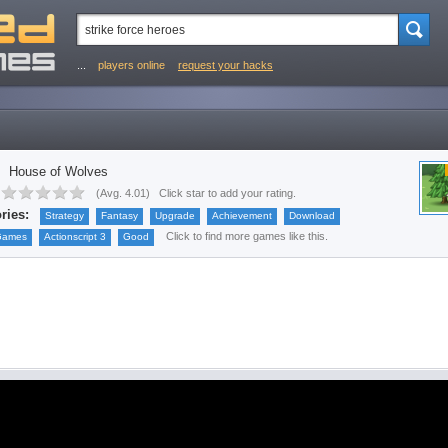
...
players online
request your hacks
House of Wolves
(
Avg. 4.01
)
Click star to add your rating.
ries:
Strategy
Fantasy
Upgrade
Achievement
Download
Click to find more games like this.
Games
Actionscript 3
Good