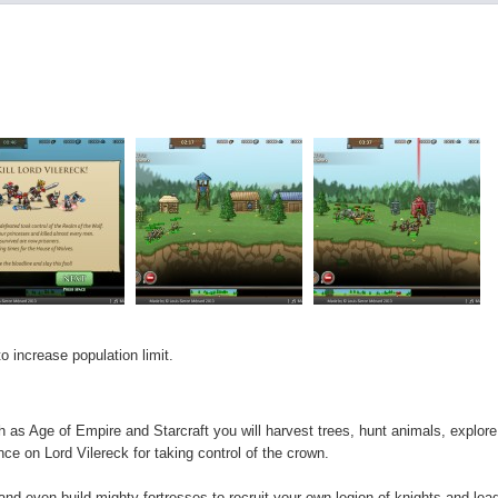
o increase population limit.
h as Age of Empire and Starcraft you will harvest trees, hunt animals, explore,
e on Lord Vilereck for taking control of the crown.
and even build mighty fortresses to recruit your own legion of knights and lea