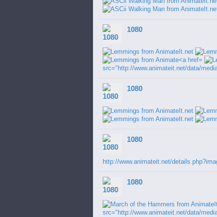
1080
src="http://www.animateit.net/data/med
1080
1080
http://www.animateit.net/details.php?im
1080
src="http://www.animateit.net/data/medi