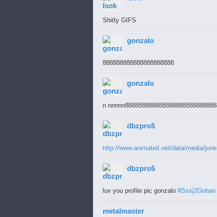
... ... ... ... ... ...\,: : : : : : : : : : : : : : : : : 
... ... ... ... ... ... ..\ : : : : : : : : \: : : : : : : 
... ... ... ... ... ... ...\\,: : : : : : : , : : : : : : :
Shitty GIFS
... ... ... ... ... ... ... .\\ : : : : : : : :'\ : : : : : 
... ... ... ... ... ... ... ./:\: : : : : : : : :'\, : : : 
gonzalo
... ... ... ... ... ... ... /: : \: : : : : : : : : '\,: : 
... ... ... ... ... ... .../: : : '\: : : : : : : : : :'\,:
... ... ... ... ... ... ../: : : : :\: : : : : : : : : : , 
888888888888888888888
... ... ... ... ... ... ,/: : : : : : :\: : : : : : : : : :
... ... ... ... ... ..,“: : : : : : : :“,: : : : : : : : : 
gonzalo
... ... ... ... ... ,/ : : : : : : : : : :”-, : : : : : : :
... ... ... ... ..,/ : : : : : : : : : : : : :”-, : : : : :
... ... ... ... ,/ : : : : : : : : : : : : : : : “-,: : : :
n nnnnn888888888888888888888888888
... ... ... .../: : : : : : : : : : : : : : : : : : “-,: : 
... ... ... ../: : : : : : : : : : : : : : : : : : : : :“-,
dbzpro5
... ... ... ,/: : : : : : : : : : : : : : : : : : : : : : :
... ... .../,,”,,,~,,_: : : : : : : : : : : : : : : : : “-
... ... ...|',/,/:||:\,\: : : “'~,,~~---,,,_: : : : : : : 
http://www.animateit.net/data/media/jun
... ... ..|: :”: ||: :”: : : : : : :”-,........ ¯¯”''~~~-
... ... ..|: : : ||: : : : : : : : : : :”-,.................
dbzpro5
... ... ..| : : : : : : : : : : : : : : : :”-,.............
... ... ..| : : : : : : : : : : : : : : : :”,\.............
... ... ..| : : : : : : : : : : : : : : : : : :”-\.........
luv you profile pic gonzalo
#Sssj2Gohan
... ... ..| : : : : : : : : : : : : : : : : : : : \,.......
... ... ..| : : : : : : : : : : : : : : : : : : : : \.....
... ... ..'|: : : : : : : : : : : : : : : : : : : : : \~”¯
metalmaster