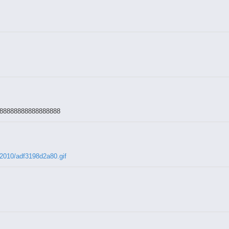
: : : : : : : : |: : : : |
: : : : : : : : : :|: : : |
 : : : : : : : :/: : : : |
: : : : : : : : :|: : : : : '|
: : : : : : : : : |: : : : : :|
: : : : : : : : : |: : : : : :|
 : : : : : : : : :|: : : : : : |
: : : : : : : : |: : : : : : |
 '\,: : : : : : : |: : : : : : |
: \: : : : : : :| : : : : : |
 : : :\: : : : : /: : : : : : /
 : : : :'\: : : :| : : : : : ,/
 : : : : :'\: : |: : : : : : /
88888888888888888
: : : : : : '\: |: : : : : /
: : : : : : : \,|: : : :
“-,: : : : : : :\: : : : /'|
,: : : : : :'\: : :'|: |
: : :'\: : : : : ,: :|:||
e2010/adf3198d2a80.gif
----~|\: : : : : : \:|: |'\
......|: : : : : : : \|: |,”
........\: : : : : : : ,|.|
.......,“\: : : : : : : : '\”
......,/: : :\: : : : : : : : ,
..,/: : : : '\: : : : : : : : : |
..,/: : : : ,-~/: : ,: : |: :/: :|
: : : : : |: :|: : /: :/: ,/: |