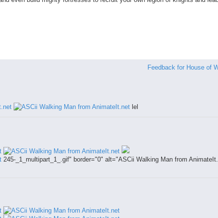
Feedback for House of 
lel
245-_1_multipart_1_.gif" border="0" alt="ASCii Walking Man from AnimateIt.