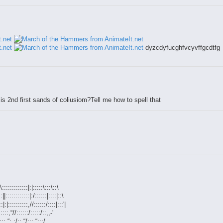
dyzcdyfucghfvcyvffgcdtfg
 2nd first sands of coliusiom?Tell me how to spell that
\:::::::::::::|:|:::::\:::\::\
:||::::::::::::|:/::::::|::::|::\
:|:|::::::::::,//::::::/::::|:::'|
:::::,“//::::::/:::::/::,,-'
:::,“: :/::,“/:::,“:::/