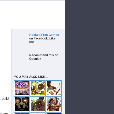
Hacked Free Games
on Facebook. Like
us!
Recommend this on
Google+
YOU MAY ALSO LIKE...
 build
d your