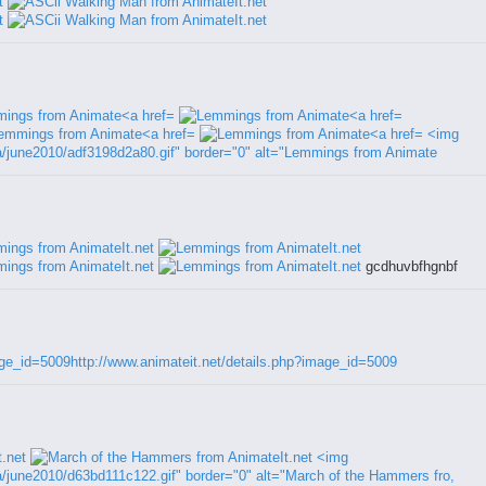
<img
ia/june2010/adf3198d2a80.gif" border="0" alt="Lemmings from Animate
gcdhuvbfhgnbf
age_id=5009http://www.animateit.net/details.php?image_id=5009
<img
a/june2010/d63bd111c122.gif" border="0" alt="March of the Hammers fro,