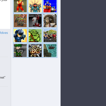
Wolves
net"