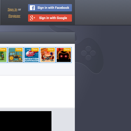
Sign In
or
Register
New
New
New
New
New