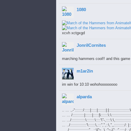
1080
xcvh xctgxgd
JonrilCornites
marching hammers cool!! and this game is
m1ar2in
im win for 10:10 wohohoooooooo
alparda
.. ... .,-“:::::::/:::::|:::::|:::::::|:|::::::::::::::::::\
... ... /::::::::::|::::::|:::::|\::::::\:\:::::::::::::::::
... .../::::::::::::\:::::::\::::'\”-,::::\:\,::::::::::::::
... ../::::::::::::::'\::::::\,:::”,”,::\,”,,:::::::::/: |:
... ./:::::::::::::::::”,,,::\|”~,,\,:”~-\”: :”,::::/: :/