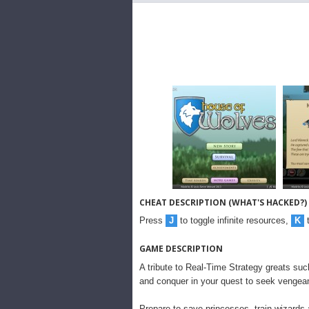
CHEAT DESCRIPTION (WHAT'S HACKED?)
Press
J
to toggle infinite resources,
K
t
GAME DESCRIPTION
A tribute to Real-Time Strategy greats suc
and conquer in your quest to seek vengeanc
Prepare to save princesses, train wizards 